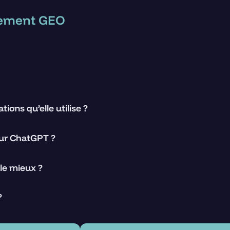
ncement GEO
ions qu’elle utilise ?
our ChatGPT ?
le mieux ?
?