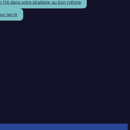
l’IA dans votre stratégie, au bon rythme
ur les IA
ce. On en reparle ?