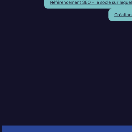
Référencement SEO – le socle sur lequel
Création
Demandez à ChatGPT