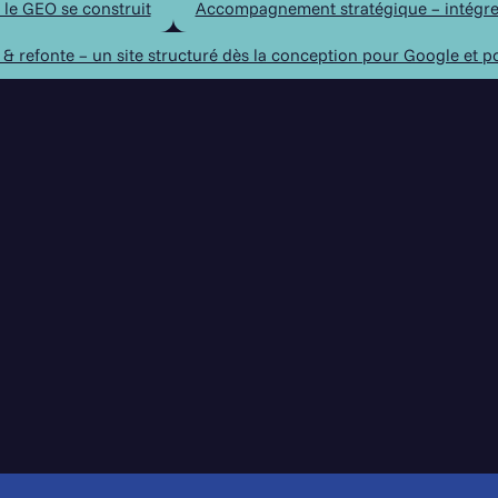
 le GEO se construit
Accompagnement stratégique – intégrer 
 & refonte – un site structuré dès la conception pour Google et po
 qui peut créer votre site en Proven
Réserver mon audit gratuit