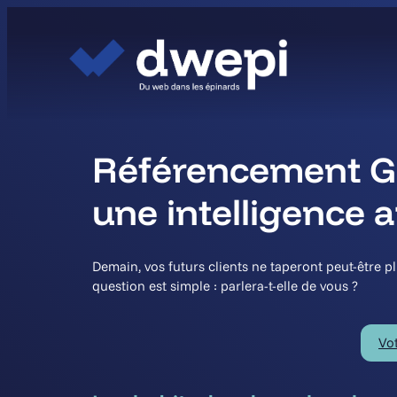
Aller
au
contenu
Référencement GEO
une intelligence ar
Demain, vos futurs clients ne taperont peut-être p
question est simple : parlera-t-elle de vous ?
Vot