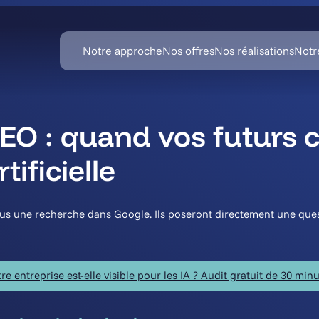
Notre approche
Nos offres
Nos réalisations
Notr
 : quand vos futurs cl
tificielle
lus une recherche dans Google. Ils poseront directement une questio
re entreprise est-elle visible pour les IA ? Audit gratuit de 30 min